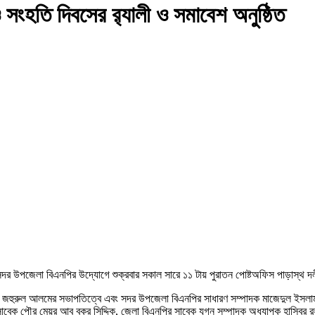
সংহতি দিবসের র‌্যালী ও সমাবেশ অনুষ্ঠিত
 সদর উপজেলা বিএনপির উদ্যোগে শুক্রবার সকাল সারে ১১ টায় পুরাতন পোষ্টঅফিস পাড়াস্থ দলী
োঃ জহুরুল আলমের সভাপতিত্বে এবং সদর উপজেলা বিএনপির সাধারণ সম্পাদক মাজেদুল ইসলাম ত
েক পৌর মেয়র আবু বকর সিদ্দিক, জেলা বিএনপির সাবেক যুগ্ন সম্পাদক অধ্যাপক হাসিবুর রহমা