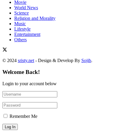
Movie
World News
Science
Religion and Morality
Music
Lifestyle
Entertainment
Others
© 2024
sristy.net
- Design & Develop By
Sojib
.
Welcome Back!
Login to your account below
Remember Me