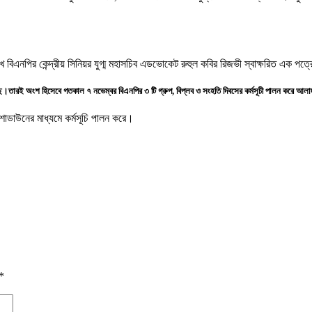
ে বিএনপির কেন্দ্রীয় সিনিয়র যুগ্ম মহাসচিব এডভোকেট রুহুল কবির রিজভী স্বাক্ষরিত এক পত্
ছে।তারই অংশ হিসেবে গতকাল ৭ নভেম্বর বিএনপির ৩ টি গ্রুপ, বিপ্লব ও সংহতি দিবসের কর্মসূচী পালন করে আল
শোডাউনের মাধ্যমে কর্মসূচি পালন করে।
*