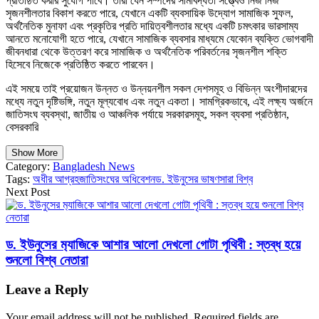
প্রতিষ্ঠিত করার সুযোগ পাবে। তাঁরা যেন সম্পদের সীমাবদ্ধতা সত্ত্বেও নিজ নিজ
সৃজনশীলতার বিকাশ করতে পারে, যেখানে একটি ব্যবসায়িক উদ্যোগ সামাজিক সুফল,
অর্থনৈতিক মুনাফা এবং প্রকৃতির প্রতি দায়িত্বশীলতার মধ্যে একটি চমৎকার ভারসাম্য
আনতে মনোযোগী হতে পারে, যেখানে সামাজিক ব্যবসার মাধ্যমে যেকোন ব্যক্তি ভোগবাদী
জীবনধারা থেকে উত্তরণ করে সামাজিক ও অর্থনৈতিক পরিবর্তনের সৃজনশীল শক্তি
হিসেবে নিজেকে প্রতিষ্ঠিত করতে পারবেন।
এই সময়ে তাই প্রয়োজন উন্নত ও উন্নয়নশীল সকল দেশসমূহ ও বিভিন্ন অংশীদারদের
মধ্যে নতুন দৃষ্টিভঙ্গি, নতুন মূল্যবোধ এবং নতুন একতা। সামগ্রিকভাবে, এই লক্ষ্য অর্জনে
জাতিসংঘ ব্যবস্থা, জাতীয় ও আঞ্চলিক পর্যায়ে সরকারসমূহ, সকল ব্যবসা প্রতিষ্ঠান,
বেসরকারি
Show More
Category:
Bangladesh News
Tags:
অধীর আগ্রহ
জাতিসংঘের অধিবেশন
ড. ইউনুসের ভাষণ
সারা বিশ্ব
Next Post
ড. ইউনুসের ম‍্যাজিকে আশার আলো দেখলো গোটা পৃথিবী : স্তব্ধ হয়ে
শুনলো বিশ্ব নেতারা
Leave a Reply
Your email address will not be published.
Required fields are