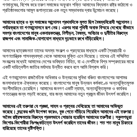
গণমানুষের, বিশেষ করে তরুণ সমাজের অফুরান শক্তি আমাদের বিদ্যমান রাষ্ট্র কাঠামো ও
প্রতিষ্ঠানগুলোর আমূল রূপান্তরের এক নতুন সম্ভাবনার দ্বার উন্মোচন করেছে।
আমাদের ছাত্র ও যুব সমাজের আন্দোলন প্রথমদিকে মূলত ছিল বৈষম্যবিরোধী আন্দোলন।
পর্যায়ক্রমে তা গণআন্দোলনে রূপ নেয়। এরপর সারা পৃথিবী অবাক বিস্ময়ে দেখেছে কীভাবে
সমগ্র বাংলাদেশের মানুষ একনায়কতন্ত্র, নিপীড়ন, বৈষম্য, অবিচার ও দুর্নীতির বিরুদ্ধে
রাজপথ এবং সামাজিক-যোগাযোগ মাধ্যমে দৃঢ়ভাবে রুখে দাঁড়িয়েছিল।
আমাদের ছাত্রজনতা তাদের অদম্য সংকল্প ও প্রত্যয়ের মাধ্যমে একটি স্বৈরাচারী ও
অগণতান্ত্রিক শাসনব্যবস্থা থেকে আমাদের মুক্তি এনে দিয়েছে। তাদের এই সম্মিলিত
সংকল্পের মধ্যেই আমাদের দেশের ভবিষ্যত নিহিত, যা এ দেশটিকে বিশ্ব সম্প্রদায়ের মাঝে
একটি দায়িত্বশীল জাতির মর্যাদায় উন্নীত করবে বলে আমি বিশ্বাস করি।
এই গণআন্দোলন রাজনৈতিক অধিকার ও উন্নয়নের সুবিধা বঞ্চিত বাংলাদেশের আপামর
জনসাধারণকে ঐক্যবদ্ধ করেছে। বাংলাদেশের মানুষ উন্নয়ন কর্মকাণ্ডে অন্তর্ভুক্তিমূলক
অংশীদারিত্ব চেয়েছিল। আমাদের জনগণ একটি ন্যায্য, অন্তর্ভুক্তিমূলক ও কার্যকর
গণতন্ত্রের জন্য লড়াই করেছে, যার জন্য আমাদের নতুন প্রজন্ম জীবন উৎসর্গ করেছিল।
আমাদের এই তরুণরা যে প্রজ্ঞা, সাহস ও প্রত্যয় দেখিয়েছে তা আমাদের অভিভূত
করেছে। বন্দুকের গুলি উপেক্ষা করেও, বুক পেতে দাঁড়িয়ে গিয়েছিল আমাদের এই তরুণরা।
অবৈধ রাষ্ট্রক্ষমতার বিরুদ্ধে প্রবলভাবে সোচ্চার হয়েছিল আমাদের তরুণীরা। স্কুলপড়ুয়া
কিশোর-কিশোরীরা নিঃশঙ্কচিত্তে উৎসর্গ করেছিল তাদের জীবন। শত শত মানুষ চিরতরে
হারিয়েছে তাদের দৃষ্টিশক্তি।