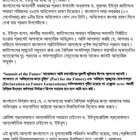
জাতিসংঘে ড. ইউনূসের ভাষণের পূর্ণ বিবরণ।
বাংলাদেশের অন্তর্বর্তী সরকারের প্রধান উপদেষ্টা অধ্যাপক ড. মুহাম্মদ ইউনূস জাতিসংঘ
সাধারণ পরিষদের ৭৯তম অধিবেশনে ভাষণ দিয়েছেন। বাংলাদেশ সময় শুক্রবার (২৭
সেপ্টেম্বর) রাত ৯টার দিকে অধিবেশনে যোগ দেন তিনি। অধিবেশনে বাংলায় ভাষণ দিতে
দেখা যায় প্রধান উপদেষ্টাকে।
ড. ইউনূস বলেন, মাননীয় সভাপতি, জাতিসংঘের সাধারণ পরিষদের সভাপতি নির্বাচিত
হওয়ায় প্রথমেই আপনাকে আন্তরিক অভিনন্দন। আমি আশ্বস্ত করছি যে, আপনার এ
দায়িত্ব পালনকালে বাংলাদেশ প্রতিনিধিদল আপনাকে পূর্ণাঙ্গ সহযোগিতা প্রদান করবে।
জাতিসংঘের ম্যান্ডেট সমুন্নত রাখা এবং বৈশ্বিক সংকটসমূহ নিরসনে মহাসচিব অ্যান্তনিও
গুতেরেসের দৃঢ় প্রত্যয় ও সাফল্যমন্ডিত নেতৃত্বের জন্য তাকেও জানাই আন্তরিক
সাধুবাদ।
‘Summit of the Future’ আয়োজনে আমি মহাসচিবের দূরদর্শী ভূমিকার বিশেষ প্রশংসা জানাই।
সম্মেলনে যে ‘ভবিষ্যতের জন্য চুক্তি’ (Pact for the Future) এবং ‘ভবিষ্যৎ প্রজন্মের ঘোষণাপত্র’
(Declaration on Future Generations) সর্বসম্মতভাবে গৃহীত হয়েছে তা এজেন্ডা ২০৩০ পরবর্তী
বৈশ্বিক উন্নয়ন কর্মপন্থা নির্ধারণে বিশেষ সহায়ক হবে বলে আমি মনে করি।
বাংলাদেশ বিশ্বাস করে যে, এ সম্মেলনের অর্জন বৈশ্বিক সমৃদ্ধির জন্য আমাদের সবার
অভিপ্রায় ও সহযোগিতা কাঠামো প্রণয়নে দিকনির্দেশক হিসেবে কাজ করবে।
রোহিঙ্গা প্রত্যাবাসনে আন্তর্জাতিক সহায়তা চাইলেন ড. ইউনূসরোহিঙ্গা প্রত্যাবাসনে
আন্তর্জাতিক সহায়তা চাইলেন ড. ইউনূস।
এই জুলাই-আগস্টে বাংলাদেশে যে যুগান্তকারী পরিবর্তন সংঘটিত হয়েছে, তার প্রেক্ষিতেই
আজ আমি বিশ্বসম্প্রদায়ের এ মহান সংসদে উপস্থিত হতে পেরেছি। আমাদের