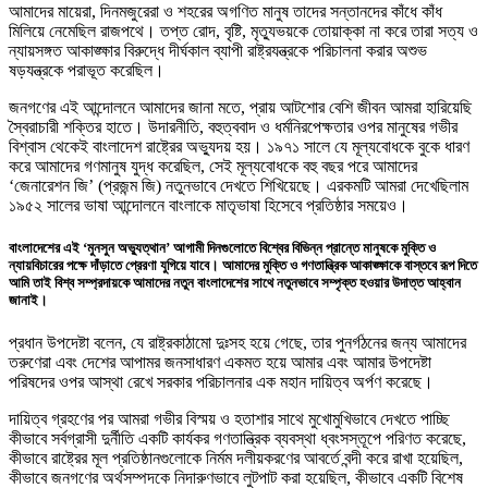
আমাদের মায়েরা, দিনমজুরেরা ও শহরের অগণিত মানুষ তাদের সন্তানদের কাঁধে কাঁধ
মিলিয়ে নেমেছিল রাজপথে। তপ্ত রোদ, বৃষ্টি, মৃত্যুভয়কে তোয়াক্কা না করে তারা সত্য ও
ন্যায়সঙ্গত আকাঙ্ক্ষার বিরুদ্ধে দীর্ঘকাল ব্যাপী রাষ্ট্রযন্ত্রকে পরিচালনা করার অশুভ
ষড়যন্ত্রকে পরাভূত করেছিল।
জনগণের এই আন্দোলনে আমাদের জানা মতে, প্রায় আটশোর বেশি জীবন আমরা হারিয়েছি
স্বৈরাচারী শক্তির হাতে। উদারনীতি, বহুত্ববাদ ও ধর্মনিরপেক্ষতার ওপর মানুষের গভীর
বিশ্বাস থেকেই বাংলাদেশ রাষ্ট্রের অভ্যুদয় হয়। ১৯৭১ সালে যে মূল্যবোধকে বুকে ধারণ
করে আমাদের গণমানুষ যুদ্ধ করেছিল, সেই মূল্যবোধকে বহু বছর পরে আমাদের
‘জেনারেশন জি’ (প্রজন্ম জি) নতুনভাবে দেখতে শিখিয়েছে। এরকমটি আমরা দেখেছিলাম
১৯৫২ সালের ভাষা আন্দোলনে বাংলাকে মাতৃভাষা হিসেবে প্রতিষ্ঠার সময়েও।
বাংলাদেশের এই ‘মুনসুন অভ্যুত্থান’ আগামী দিনগুলোতে বিশ্বের বিভিন্ন প্রান্তে মানুষকে মুক্তি ও
ন্যায়বিচারের পক্ষে দাঁড়াতে প্রেরণা যুগিয়ে যাবে। আমাদের মুক্তি ও গণতান্ত্রিক আকাঙ্ক্ষাকে বাস্তবে রূপ দিতে
আমি তাই বিশ্ব সম্প্রদায়কে আমাদের নতুন বাংলাদেশের সাথে নতুনভাবে সম্পৃক্ত হওয়ার উদাত্ত আহ্বান
জানাই।
প্রধান উপদেষ্টা বলেন, যে রাষ্ট্রকাঠামো দুঃসহ হয়ে গেছে, তার পুনর্গঠনের জন্য আমাদের
তরুণেরা এবং দেশের আপামর জনসাধারণ একমত হয়ে আমার এবং আমার উপদেষ্টা
পরিষদের ওপর আস্থা রেখে সরকার পরিচালনার এক মহান দায়িত্ব অর্পণ করেছে।
দায়িত্ব গ্রহণের পর আমরা গভীর বিস্ময় ও হতাশার সাথে মুখোমুখিভাবে দেখতে পাচ্ছি
কীভাবে সর্বগ্রাসী দুর্নীতি একটি কার্যকর গণতান্ত্রিক ব্যবস্থা ধ্বংসস্তূপে পরিণত করেছে,
কীভাবে রাষ্ট্রের মূল প্রতিষ্ঠানগুলোকে নির্মম দলীয়করণের আবর্তে বন্দী করে রাখা হয়েছিল,
কীভাবে জনগণের অর্থসম্পদকে নিদারুণভাবে লুটপাট করা হয়েছিল, কীভাবে একটি বিশেষ