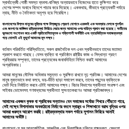
স্বার্থান্বেষী গোষ্ঠী সমস্ত ব্যবসা-বাণিজ্য অন্যায়ভাবে নিজেদের হাতে কুক্ষিগত করে
দেশের সম্পদ অবাধে বিদেশে পাচার করে দিয়েছে। এককথায়, কীভাবে প্রত্যেকটি পর্যায়ে
ন্যায়, নীতি ও নৈতিকতা অদৃশ্য হয়ে গিয়েছিল।
বাংলাদেশের বিপ্লব মানুষের মুক্তির পক্ষে বিশ্বজুড়ে প্রেরণা যোগাবে এরকমই এক অবস্থায় দেশকে পুনর্গঠন
এবং জনগণের কাঙ্ক্ষিত রাষ্ট্রব্যবস্থা ফিরিয়ে দেয়ার জন্য আমাদের ওপর দায়িত্ব প্রদান করা হয়েছে। অতীতের
ভুলগুলো সংশোধন করে একটি প্রতিযোগিতামূলক ও শক্তিশালী অর্থনীতি এবং ন্যায়ভিত্তিক সমাজব্যবস্থা
গড়ে তোলাই এই মুহূর্তে আমাদের মূল লক্ষ্য।
বর্তমান পরিবর্তিত পরিস্থিতিতে, সকল রাজনৈতিক দল এখন স্বাধীনভাবে তাদের মতামত
প্রকাশ করতে পারছে। যেসব ব্যক্তি বা প্রতিষ্ঠান রাষ্ট্রীয় কাজ ও সিদ্ধান্ত গ্রহণ
প্রক্রিয়ায় সম্পৃক্ত, তাদের প্রত্যেকের জবাবদিহিতা নিশ্চিত করাই আমাদের
অগ্রাধিকার।
আমরা মানুষের মৌলিক অধিকার সমুন্নত ও সুরক্ষিত রাখতে দৃঢ় প্রতিজ্ঞ। আমাদের দেশের
মানুষ মুক্তভাবে কথা বলবে, ভয়-ভীতি ছাড়া সমাবেশ করবে, তাদের পছন্দের ব্যক্তিকে
ভোট দিয়ে নির্বাচিত করবে এটাই আমাদের লক্ষ্য। বিচার বিভাগের স্বাধীনতা সংরক্ষণ এবং
সাইবার ডোমেনসহ গণমাধ্যমের স্বাধীনতা সুসংহতকরণেও আমরা প্রতিজ্ঞাবদ্ধ।
আমাদের একজন কৃষক বা শ্রমিকের সন্তানও যেন সমাজের সর্বোচ্চ শিখরে পৌঁছতে পারে,
সেই লক্ষ্যে বিশালাকার অবকাঠামো নির্মাণের বদলে স্বাস্থ্য ও শিক্ষাখাতে বরাদ্দ বৃদ্ধির ওপর
আমরা গুরুত্ব আরোপ করছি। রাষ্ট্রব্যবস্থার সকল পর্যায়ে সুশাসন ফিরিয়ে আনাই
আমাদের অভীষ্ট।
বাংলাদেশ যে সব আন্তর্জাতিক, আঞ্চলিক এবং দ্বিপাক্ষিক চুক্তির পক্ষভুক্ত, সেগুলো