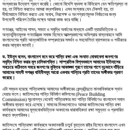
সংস্কারের উদ্যোগ গ্রহণ করেছি। কোনো বিদেশি ব্যবসা বা বিনিয়োগ যেন ক্ষতিগ্রস্ত না
হয়, তা নিশ্চিত করতেও আমরা বদ্ধপরিকর। এসব সংস্কার যেন টেকসই হয়, তা
দীর্ঘমেয়াদে নিশ্চিত করতে এবং অবাধ, নিরপেক্ষ ও অংশগ্রহণমূলক নির্বাচনের জন্য
উপযোগী পরিবেশ তৈরির লক্ষ্যে আমরা কাজ করে যাচ্ছি।
গণতন্ত্র, আইনের শাসন, সমতা ও সমৃদ্ধি অর্জনের মাধ্যমে একটি ন্যায়ভিত্তিক ও
অন্তর্ভুক্তিমূলক গণতান্ত্রিক সমাজ হিসেবে আত্মপ্রকাশের অভিপ্রায় বাস্তবায়নে আমি
বাংলাদেশের প্রতি আন্তর্জাতিক সম্প্রদায়ের সমর্থন ও সহযোগিতা ব্যাপকতর ও গভীরতর
করার আহ্বান জানাই।
ড. ইউনূস বলেন, বাংলাদেশ মনে করে শান্তি রক্ষা এবং সংঘাত মোকাবেলা জনগণের
সমৃদ্ধি নিশ্চিত করার মূল চালিকাশক্তি। সাম্প্রতিক বিপ্লবকালে আমাদের ইতিহাসের
সবচেয়ে কঠিনতম সময়ে জনগণের মুক্তির আকাঙ্ক্ষা পূরণে তাদের পাশে দৃঢ়ভাবে দাঁড়িয়ে
আমাদের সাহসী সশস্ত্র বাহিনীসমূহ আরো একবার শান্তির প্রতি তাদের অঙ্গীকার প্রমাণ
করেছে।
এটা সম্ভব হয়েছে শান্তিরক্ষায় আমাদের অঙ্গীকারের কেন্দ্রবিন্দুতে মানবাধিকারকে স্থান
দেয়ার ফলে। জাতিসংঘের শান্তি বিনির্মাণ কমিশনের (Peace Building
Commission) সূচনালগ্ন থেকেই শান্তিরক্ষার মত শান্তি বিনির্মাণেও বাংলাদেশ সমান
অঙ্গীকার ব্যক্ত করে এসেছে। সামনের দিনগুলোতেও আমরা জাতিসংঘের শান্তি রক্ষা
কার্যক্রমে আমাদের মূল্যবোধভিত্তিক অবদানের ধারাবাহিকতা রক্ষা সমুন্নত ও প্রসারিত
করতে বদ্ধপরিকর।
জাতিসংঘে শান্তিরক্ষা কার্যক্রমে অবদানকারী চতুর্থ বৃহত্তম রাষ্ট্র হিসেবে বাংলাদেশ এখন