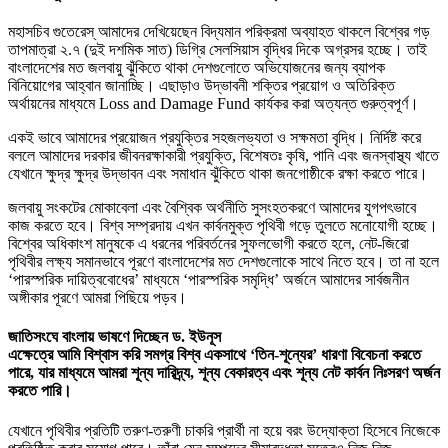
মহাসচিব গুতেরেস্ আমাদের দেখিয়েছেন বিদ্যমান পরিক্রমা অব্যাহত থাকলে বিশ্বের গড়
তাপমাত্রা ২.৭ (দুই দশমিক সাত) ডিগ্রি সেলসিয়াস বৃদ্ধির দিকে অগ্রসর হচ্ছে। তাই
বাংলাদেশের মত জলবায়ু ঝুঁকিতে থাকা দেশগুলোতে অভিযোজনের জন্য ব্যাপক
বিনিয়োগের আহ্বান জানাচ্ছি। এছাড়াও উদ্ভাবনী শক্তির প্রয়োগ ও অতিরিক্ত
অর্থায়নের মাধ্যমে Loss and Damage Fund কার্যকর করা অত্যন্ত গুরুত্বপূর্ণ।
একই ভাবে আমাদের প্রয়োজন প্রযুক্তির সহজলভ্যতা ও সক্ষমতা বৃদ্ধি। নির্দিষ্ট করে
বললে আমাদের দরকার জীবনরক্ষাকারী প্রযুক্তি, বিশেষতঃ কৃষি, পানি এবং জনস্বাস্থ্য খাতে
যেখানে ক্ষুদ্র ক্ষুদ্র উদ্ভাবন এবং সমাধান ঝুঁকিতে থাকা জনগোষ্ঠীকে রক্ষা করতে পারে।
জলবায়ু সংকটের মোকাবেলা এবং বৈশ্বিক অর্থনীতি সুসংহতকরণে আমাদের যুগপৎভাবে
কাজ করতে হবে। বিশ্ব সম্প্রদায় এখন কার্বনমুক্ত পৃথিবী গড়ে তুলতে মনোযোগী হচ্ছে।
বিশ্বের অধিকাংশ মানুষকে এ ধরনের পরিবর্তনের সুফলভোগী করতে হলে, নেট-জিরো
পৃথিবীর লক্ষ্য সমানভাবে পূরণে বাংলাদেশের মত দেশগুলোকে সাথে নিতে হবে। তা না হলে
‘পারস্পরিক দায়িত্ববোধের’ মাধ্যমে ‘পারস্পরিক সমৃদ্ধি’ অর্জনে আমাদের সার্বজনীন
অঙ্গীকার পূরণে আমরা পিছিয়ে পড়ব।
জাতিসংঘে বাংলায় ভাষণে দিচ্ছেন ড. ইউনূস
এক্ষেত্রে আমি বিশ্বাস করি সমগ্র বিশ্ব একসাথে ‘তিন-শূন্যের’ ধারণা বিবেচনা করতে
পারে, যার মাধ্যমে আমরা শূন্য দারিদ্র্য, শূন্য বেকারত্ব এবং শূন্য নেট কার্বন নিঃসরণ অর্জন
করতে পারি।
যেখানে পৃথিবীর প্রতিটি তরুণ-তরুণী চাকরি প্রার্থী না হয়ে বরং উদ্যোক্তা হিসেবে নিজেকে