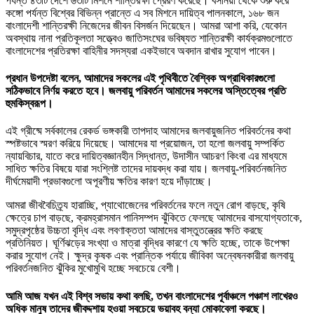
পর্যন্ত ৪৩টি দেশে ৬৩টি মিশনে শান্তিরক্ষী প্রেরণ করেছে। বসনিয়া থেকে শুরু করে
কঙ্গো পর্যন্ত বিশ্বের বিভিন্ন প্রান্তে এ সব মিশনে দায়িত্ব পালনকালে, ১৬৮ জন
বাংলাদেশী শান্তিরক্ষী নিজেদের জীবন বিসর্জন দিয়েছেন। আমরা আশা করি, যেকোন
অবস্থায় নানা প্রতিকূলতা সত্ত্বেও জাতিসংঘের ভবিষ্যত শান্তিরক্ষী কার্যক্রমগুলোতে
বাংলাদেশের প্রতিরক্ষা বাহিনীর সদস্যরা একইভাবে অবদান রাখার সুযোগ পাবেন।
প্রধান উপদেষ্টা বলেন, আমাদের সকলের এই পৃথিবীতে বৈশ্বিক অগ্রাধিকারগুলো
সঠিকভাবে নির্ণয় করতে হবে। জলবায়ু পরিবর্তন আমাদের সকলের অস্তিত্বের প্রতি
হুমকিস্বরূপ।
এই গ্রীষ্মে সর্বকালের রেকর্ড ভঙ্গকারী তাপদাহ আমাদের জলবায়ুজনিত পরিবর্তনের কথা
স্পষ্টভাবে স্মরণ করিয়ে দিয়েছে। আমাদের যা প্রয়োজন, তা হলো জলবায়ু সম্পর্কিত
ন্যায়বিচার, যাতে করে দায়িত্বজ্ঞানহীন সিদ্ধান্ত, উদাসীন আচরণ কিংবা এর মাধ্যমে
সাধিত ক্ষতির বিষয়ে যারা সংশ্লিষ্ট তাদের দায়বদ্ধ করা যায়। জলবায়ু-পরিবর্তনজনিত
দীর্ঘমেয়াদী প্রভাবগুলো অপূরণীয় ক্ষতির কারণ হয়ে দাঁড়াচ্ছে।
আমরা জীববৈচিত্র্য হারাচ্ছি, প্যাথোজেনের পরিবর্তনের ফলে নতুন রোগ বাড়ছে, কৃষি
ক্ষেত্রে চাপ বাড়ছে, ক্রমহ্রাসমান পানিসম্পদ ঝুঁকিতে ফেলছে আমাদের বাসযোগ্যতাকে,
সমুদ্রপৃষ্ঠের উচ্চতা বৃদ্ধি এবং লবণাক্ততা আমাদের বাস্তুতন্ত্রের ক্ষতি করছে
প্রতিনিয়ত। ঘূর্ণিঝড়ের সংখ্যা ও মাত্রা বৃদ্ধির কারণে যে ক্ষতি হচ্ছে, তাকে উপেক্ষা
করার সুযোগ নেই। ক্ষুদ্র কৃষক এবং প্রান্তিক পর্যায়ে জীবিকা অন্বেষনকারীরা জলবায়ু
পরিবর্তনজনিত ঝুঁকির মুখোমুখি হচ্ছে সবচেয়ে বেশী।
আমি আজ যখন এই বিশ্ব সভায় কথা বলছি, তখন বাংলাদেশের পূর্বাঞ্চলে পঞ্চাশ লাখেরও
অধিক মানুষ তাদের জীবদ্দশায় হওয়া সবচেয়ে ভয়াবহ বন্যা মোকাবেলা করছে।