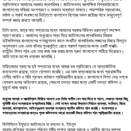
প্রতিপালনে আমাদের সরকার বদ্ধপরিকর। জাতিসংঘসহ বহুপাক্ষিক বিশ্বকাঠামোতে
বাংলাদেশের সক্রিয় অংশগ্রহণ ও অবদান অব্যাহত থাকবে। পারস্পরিক শ্রদ্ধাবোধ,
মর্যাদা ও স্বার্থ সংরক্ষণের ভিত্তিতে বাংলাদেশ বিশ্বের সকল রাষ্ট্রের সাথে বন্ধুত্বপূর্ণ
সম্পর্ক বজায় রাখতে আগ্রহী।
তিনি বলেন, মাত্র সাত সপ্তাহের মধ্যে আমাদের সরকার বিভিন্ন গুরুত্বপূর্ণ পদক্ষেপ
গ্রহণ করেছে। আমাদের অনুরোধে সাড়া দিয়ে জাতিসংঘের মানবাধিকার বিষয়ক
হাইকমিশনার বাংলাদেশের গণআন্দোলন কালে সংঘটিত মানবাধিকার লঙ্ঘনের বিষয়ে বিস্তৃত
অনুসন্ধান এবং এসব ঘটনার পুনরাবৃত্তি রোধে পরামর্শ প্রদানের জন্য একটি ফ্যাক্ট-
ফাইন্ডিং মিশন গঠন এবং তার কাজ শুরু করার জন্য দ্রুত বাংলাদেশে পাঠিয়ে দিয়েছেন।
আমি তাকে অশেষ ধন্যবাদ জানাচ্ছি।
দায়িত্বভার গ্রহণের দুই সপ্তাহের মধ্যে আমরা গুম প্রতিরোধে যে আন্তর্জাতিক
কনভেনশন রয়েছে, তাতে যোগদান করেছি। এর আশু বাস্তবায়নের জন্য প্রয়োজনীয়
দেশীয় আইন ও বিধি প্রণয়ন বর্তমানে প্রক্রিয়াধীন রয়েছে। বাংলাদেশে বিগত দেড় দশকে
যেসকল গুমের অভিযোগ রয়েছে, সেগুলো তদন্ত করার জন্য একটি তদন্ত কমিশন এ
মুহূর্তে কাজ করছে।
মানুষের আস্থা ও আত্মবিশ্বাস ফিরিয়ে আনতে এবং নির্মম অতীত যেন আর ফিরে না আসে, সেজন্য আমরা কিছু
সুনির্দিষ্ট খাতে সংস্কারকে অগ্রাধিকার দিচ্ছি। সেই লক্ষ্যে আমরা বিদ্যমান নির্বাচন ব্যবস্থা, সংবিধান, বিচার
ব্যবস্থা, জনপ্রশাসন, আইনশৃঙ্খলা ব্যবস্থা সংস্কারে স্বাধীন কমিশন গঠন করেছি। সংবাদপত্র ও
গণমাধ্যমের সংস্কারের জন্যও পৃথক কমিশনসহ আরো কয়েকটি বিষয়ে কমিশন গঠন প্রক্রিয়াধীন রয়েছে।
ফিলিস্তিন ইস্যুতে জাতিসংঘে যা বললেন ড. ইউনূস
ব্যবসা-বাণিজ্যে অনুকূল পরিবেশ সৃষ্টির লক্ষ্যে আমরা ব্যাংক ও আর্থিক খাতের ব্যাপক