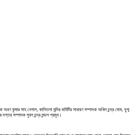
অরণ কুমার সাহ নেপাল, কালিতলা মন্দির কমিটির সাধারণ সম্পাদক অখিল চন্দ্র ঘোষ, যুগ্ম
 দপ্তর সম্পাদক সুবল চন্দ্র মন্ডল প্রমূখ।