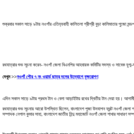
শুক্রবার সকাল সাড়ে ৯টায় নওগাঁর এতিহ্যবাহী কালিতলা শ্রীশ্রী বুড়া কালিমাতার পুজো মন্ডপ
রথযাত্রার শুভ সূচনা করেন- নওগাঁ জেলা বিএনপির আহবায়ক কমিটির সদস্য ও সাবেক যুগ্ম-
দেখুন >>
নওগাঁ পৌর ৭ নং ওয়ার্ড ছাত্র দলের উদ্যোগে বৃক্ষরোপণ
এদিন সকাল সাড়ে ৯টায় প্রথম টান ও বেলা আড়াইটায় রথের দ্বিতীয় টান দেয়া হয়। আগামী
রথযাত্রার শুভ সূচনায় আরো উপস্থিত ছিলেন, বাংলাদেশ পুজা উদযাপন ফ্রন্ট নওগাঁ জেলা শা
সম্পাদক নেপাল কুমার সাহা, বাংলাদেশ জাতীয় হিন্দু মহাজোট নওগাঁ জেলা শাখার সাধারণ সম্পাদ