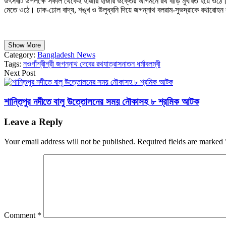
উৎসবটি উপলক্ষে সকাল থেকেই হাজার হাজার ভক্তের আগমনে রথ বাড়ি মুখরিত হয়ে ওঠে। মন্দির
মেতে ওঠে। ঢাক-ঢোল বাদ্য, শঙ্খ ও উলুধ্বনি দিয়ে জগন্নাথ বলরাম-সুভদ্রাকে রথারোহ
Show More
Category:
Bangladesh News
Tags:
নওগাঁ
শ্রীশ্রী জগন্নাথ দেবের রথযাত্রা
সনাতন ধর্মাবলম্বী
Next Post
শান্তিপুর নদীতে বালু উত্তোলনের সময় নৌকাসহ ৮ শ্রমিক আটক
Leave a Reply
Your email address will not be published.
Required fields are marked
Comment
*