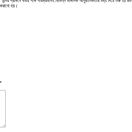
 প্রাঙ্গনে ধর্মীয় পাক পরিক্রমাসহ বিভিন্ন মাঙ্গলিক আনুষ্ঠানিকতার মধ্য দিয়ে শুরু হয় র
ন করানো হয়।
*