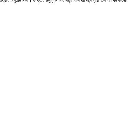
থযাত্রার অনুষ্ঠান মালা। ভক্তের উলুধ্বনি আর শঙ্খ-কাশরের শব্দে পুরো এলাকা যেন উৎসবে