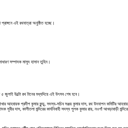
 প্রাঙ্গনে এই রথযাত্রা অনুষ্ঠিত হচ্ছে।
সাধারণ সম্পাদক মাসুদ হাসান তুহিন।
 ৫ জুলাই উল্টো রথ টানের মধ্যদিয়ে এই উৎসব শেষ হবে।
খার আহবায়ক প্রদীপ কুমার কুন্ডু, সদস্য-সচিব সঞ্জয় কুমার দাস, রথ উদযাপন কমিটির আহবায়ক 
ক সুবীর দাস, কালীতলা মন্দিরের কার্যনিবাহী সদস্য পুলক কুমার রায়, নওগাঁ আখড়াবাড়ী মন্দিরের