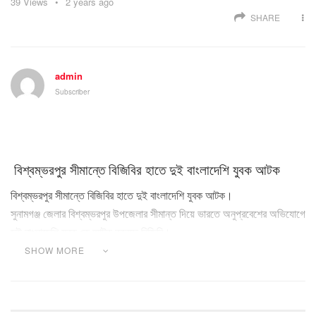
39
Views
2 years ago
SHARE
admin
Subscriber
বিশ্বম্ভরপুর সীমান্তে বিজিবির হাতে দুই বাংলাদেশি যুবক আটক
বিশ্বম্ভরপুর সীমান্তে বিজিবির হাতে দুই বাংলাদেশি যুবক আটক।
সুনামগঞ্জ জেলার বিশ্বম্ভরপুর উপজেলার সীমান্ত দিয়ে ভারতে অনুপ্রবেশের অভিযোগে
দুই বাংলাদেশি যুবক কে আটক করেছে বিজিবি।
SHOW MORE
বুধবার মধ্যরাতে আন্তর্জাতিক সীমারেখা ১২১০/৪-এস এর সন্নিকটে জিগাতলা এলাকা
থেকে তাদের আটক করে চিনাকান্দি বিওপি টহলদল।