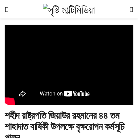
শহীদ রাষ্ট্রপতি জিয়াউর রহমানের ৪৪ তম
শাহাদাত বার্ষিকী উপলক্ষে বৃক্ষরোপন কর্মসূচি
পালন